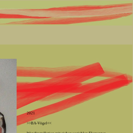
2021
>>BA-Vögel<<