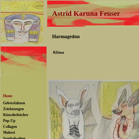
Astrid Karuna Feuser
Harmagedon
Klima