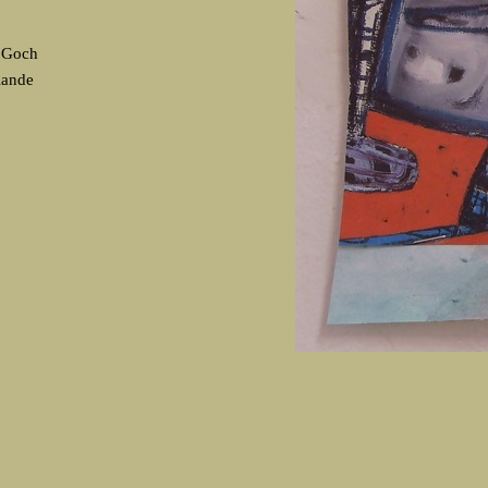
, Goch
lande